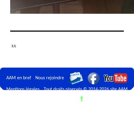
xx
AAM en bref
Nous rejoindre
Mentions légales
Tout droits réservés © 2014-2026 site AAM
Retour en haut