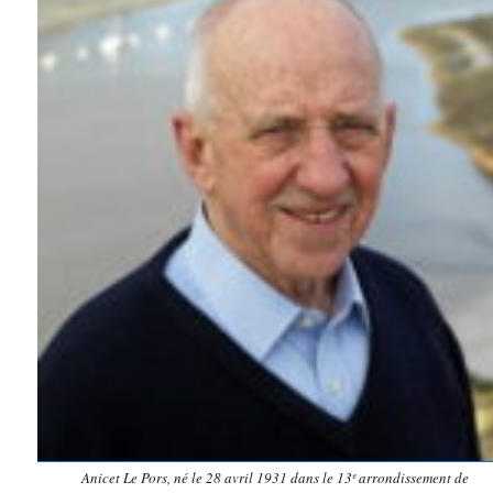
Anicet Le Pors, né le 28 avril 1931 dans le 13ᵉ arrondissement de