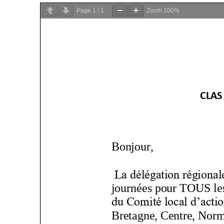
Page
1
/
1
Zoom
100%