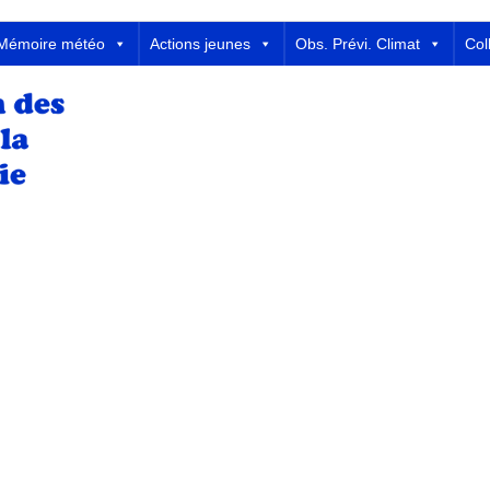
 Météorologie
Mémoire météo
Actions jeunes
Obs. Prévi. Climat
Col