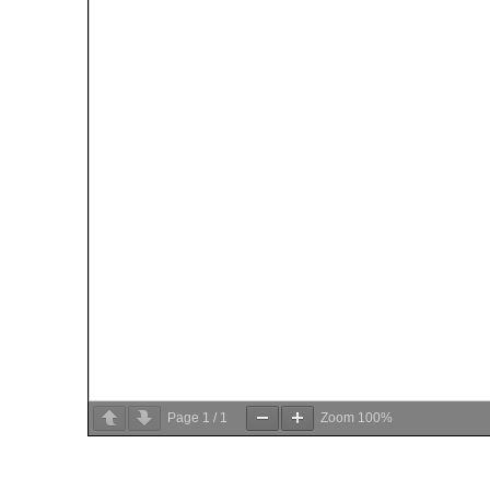
Page
1
/
1
Zoom
100%