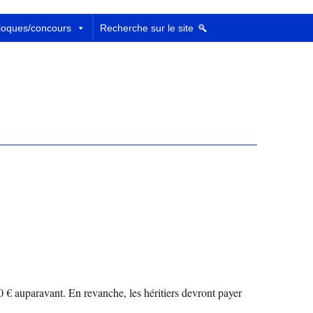
loques/concours
Recherche sur le site
0 € auparavant. En revanche, les héritiers devront payer