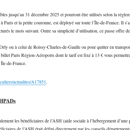
lables jusqu’au 31 décembre 2025 et pourront être utilisés selon la régle
s à Paris et la petite couronne, est déployé sur toute l’Île-de-France. Il
urés le mois suivant. Outre sa simplicité d’utilisation, ce passe offre de
ly ou à celui de Roissy-Charles-de-Gaulle ou pour quitter en transports 
billet Paris Région-Aéroports dont le tarif est fixé à 13 € vous permettr
 Île-de-France.
iculiers/actualites/A17851
.
 EHPADs
ulement les bénéficiaires de l’ASH (aide sociale à l’hébergement d’une 
énéficiaires de l’ASH était défini directement par les conseils département