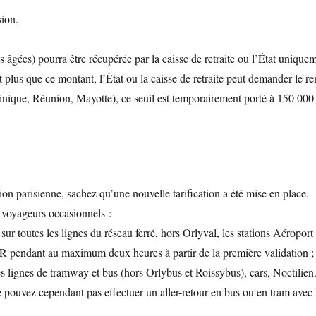
sion.
es âgées) pourra être récupérée par la caisse de retraite ou l’État uniqu
 plus que ce montant, l’État ou la caisse de retraite peut demander le
nique, Réunion, Mayotte), ce seuil est temporairement porté à 150 00
n parisienne, sachez qu’une nouvelle tarification a été mise en place.
s voyageurs occasionnels :
 sur toutes les lignes du réseau ferré, hors Orlyval, les stations Aéropo
ER pendant au maximum deux heures à partir de la première validation ;
 les lignes de tramway et bus (hors Orlybus et Roissybus), cars, Noctili
pouvez cependant pas effectuer un aller-retour en bus ou en tram avec 