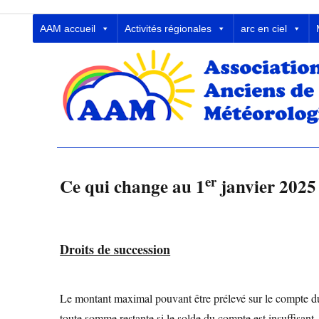
Association des Anciens de la
AAM accueil
Activités régionales
arc en ciel
er
Ce qui change au 1
janvier 2025
Droits de succession
Le montant maximal pouvant être prélevé sur le compte du 
toute somme restante si le solde du compte est insuffisant.